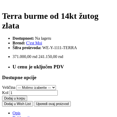
Terra burme od 14kt žutog
zlata
Dostupnost:
Na lageru
Brend:
C'est Moi
Šifra proizvoda:
WE-Y-1111-TERRA
371.000,00 rsd
241.150,00 rsd
U cenu je uključen PDV
Dostupne opcije
Veličina
Kol
Dodaj u korpu
Dodaj u Wish List
Uporedi ovaj proizvod
Opis