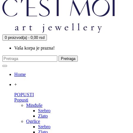
0 proizvod(a) - 0,00 rsd
Vaša korpa je prazna!
Pretraga
Home
+
POPUSTI
Popusti
Minđuše
Srebro
Zlato
Ogrlice
Srebro
Zlato