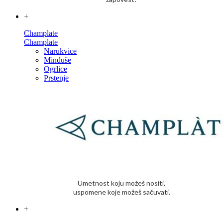
+
Champlate
Champlate
Narukvice
Minđuše
Ogrlice
Prstenje
Umetnost koju možeš nositi,
uspomene koje možeš sačuvati.
+