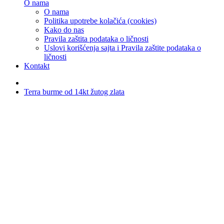
O nama
O nama
Politika upotrebe kolačića (cookies)
Kako do nas
Pravila zaštita podataka o ličnosti
Uslovi korišćenja sajta i Pravila zaštite podataka o
ličnosti
Kontakt
Terra burme od 14kt žutog zlata