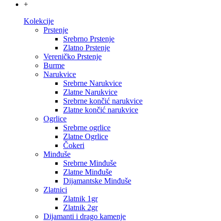
+
Kolekcije
Prstenje
Srebrno Prstenje
Zlatno Prstenje
Vereničko Prstenje
Burme
Narukvice
Srebrne Narukvice
Zlatne Narukvice
Srebrne končić narukvice
Zlatne končić narukvice
Ogrlice
Srebrne ogrlice
Zlatne Ogrlice
Čokeri
Minđuše
Srebrne Minđuše
Zlatne Minđuše
Dijamantske Minđuše
Zlatnici
Zlatnik 1gr
Zlatnik 2gr
Dijamanti i drago kamenje