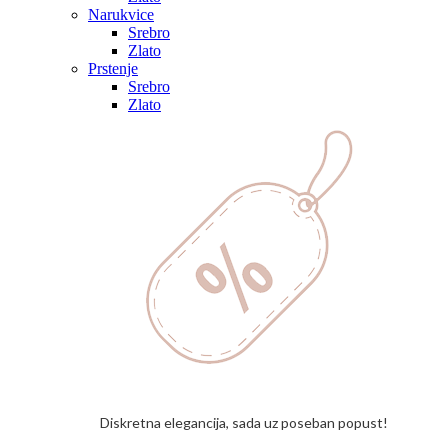
Narukvice
Srebro
Zlato
Prstenje
Srebro
Zlato
Diskretna elegancija, sada uz poseban popust!