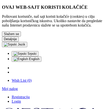
OVAJ WEB-SAJT KORISTI KOLAČIĆE
Poštovani korisniče, naš sajt koristi kolačiće (cookies) u cilju
poboljšanja korisničkog iskustva. Ukoliko nastavite da pregledate
našu Internet prodavnicu slažete se sa upotrebom kolačića.
Slažem se
Detaljnije
Jezik
Srpski
English
Wish List (0)
Moj nalog
Registracija
Login