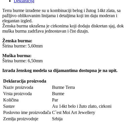
Deklaracija
Terra burme izrađene su u kombinaciji belog i žutog 14kt zlata, sa
pažljivo oblikovanim linijama i detaljima koji im daju moderan i
elegantan izgled.
Ženska burma ukrašena je cirkonima koji dodaju diskretan sjaj, dok
muška burma zadržava jednostavan i čist dizajn.
Ženska burma:
Širina burme: 5,60mm
Muška burma:
Širina burme: 6,50mm
Izrada ženskog modela sa dijamantima dostupna je na upit.
Deklaracija proizvoda
Naziv proizvoda
Burme Terra
Vrsta proizvoda
Burme
Količina
Par
Sastav
Au 14kt belo i žuto zlato, cirkoni
Poslovno ime proizvođača
C`est Moi Art Jewellery
Zemlja proizvodnje
Srbija