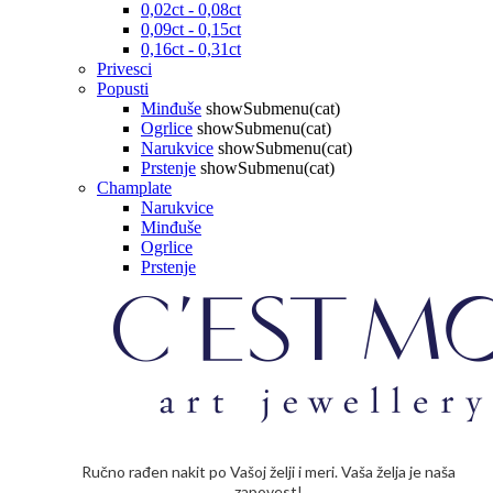
0,02ct - 0,08ct
0,09ct - 0,15ct
0,16ct - 0,31ct
Privesci
Popusti
Minđuše
showSubmenu(cat)
Ogrlice
showSubmenu(cat)
Narukvice
showSubmenu(cat)
Prstenje
showSubmenu(cat)
Champlate
Narukvice
Minđuše
Ogrlice
Prstenje
Ručno rađen nakit po Vašoj želji i meri. Vaša želja je naša
zapovest!